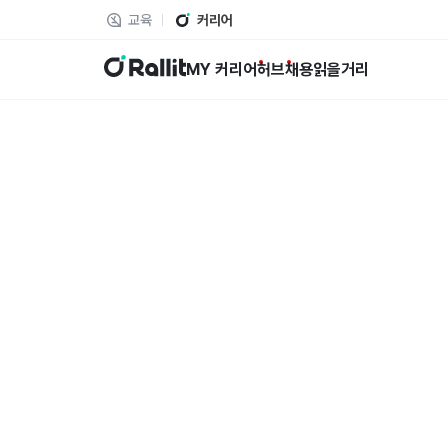
교육
커리어
랠릿
MY 커리어
허브
채용
읽을거리