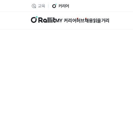
교육
커리어
랠릿
MY 커리어
허브
채용
읽을거리