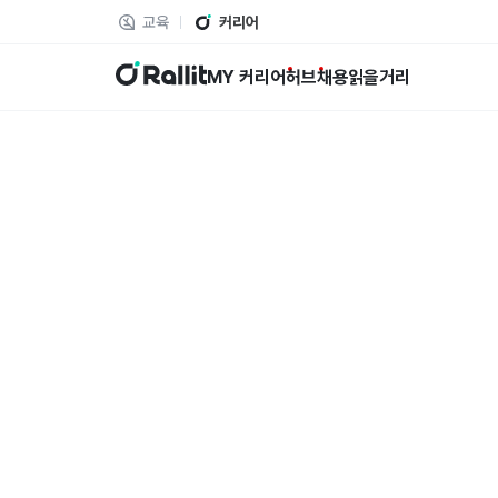
교육
커리어
랠릿
MY 커리어
허브
채용
읽을거리