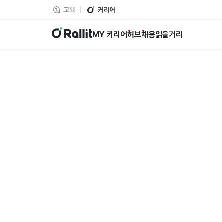
교육
커리어
랠릿
MY 커리어
허브
채용
읽을거리