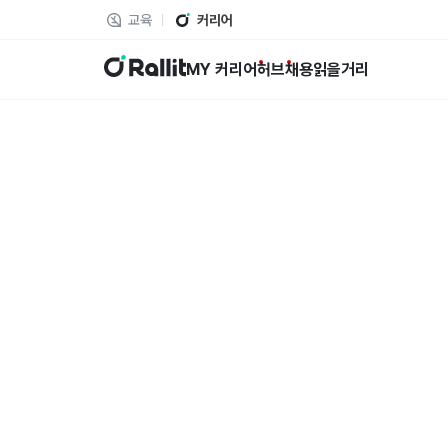
교육
커리어
랠릿
MY 커리어
허브
채용
읽을거리