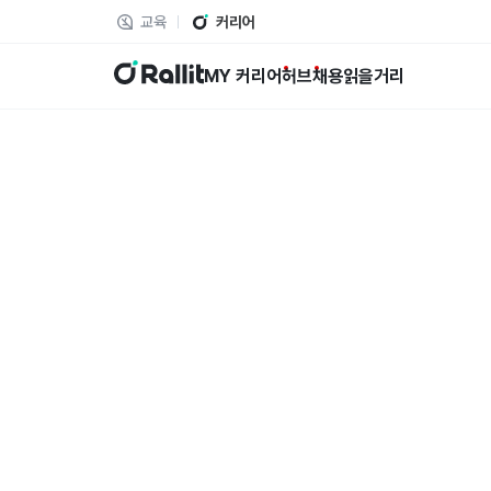
교육
커리어
랠릿
MY 커리어
허브
채용
읽을거리