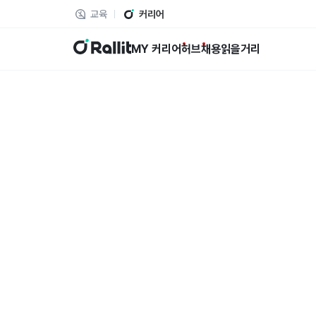
교육
커리어
랠릿
MY 커리어
허브
채용
읽을거리