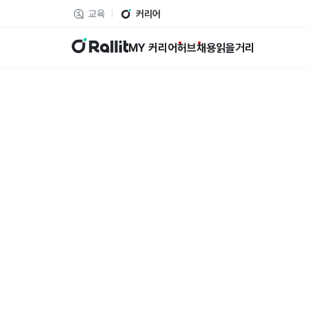
교육
커리어
랠릿
MY 커리어
허브
채용
읽을거리