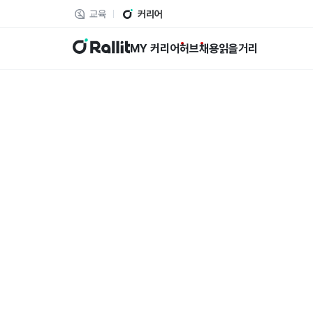
교육
커리어
랠릿
MY 커리어
허브
채용
읽을거리