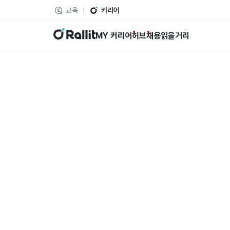
교육
커리어
랠릿
MY 커리어
허브
채용
읽을거리