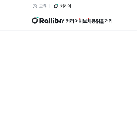
교육
커리어
랠릿
MY 커리어
허브
채용
읽을거리