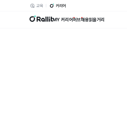
교육
커리어
랠릿
MY 커리어
허브
채용
읽을거리