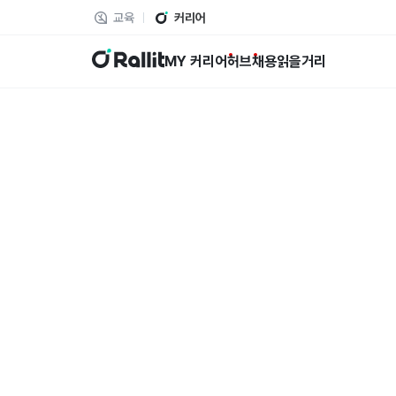
교육
커리어
랠릿
MY 커리어
허브
채용
읽을거리