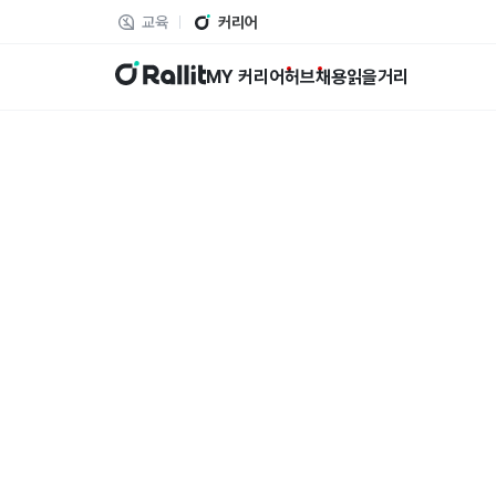
교육
커리어
랠릿
MY 커리어
허브
채용
읽을거리