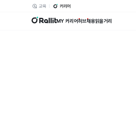
교육
커리어
랠릿
MY 커리어
허브
채용
읽을거리