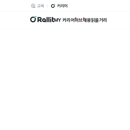
교육
커리어
랠릿
MY 커리어
허브
채용
읽을거리