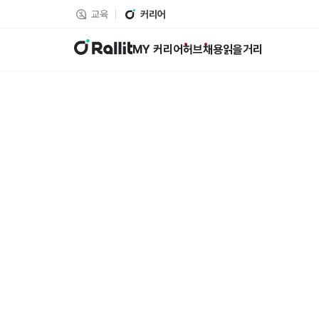
교육
커리어
랠릿
MY 커리어
허브
채용
읽을거리