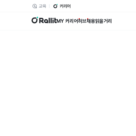
교육
커리어
랠릿
MY 커리어
허브
채용
읽을거리