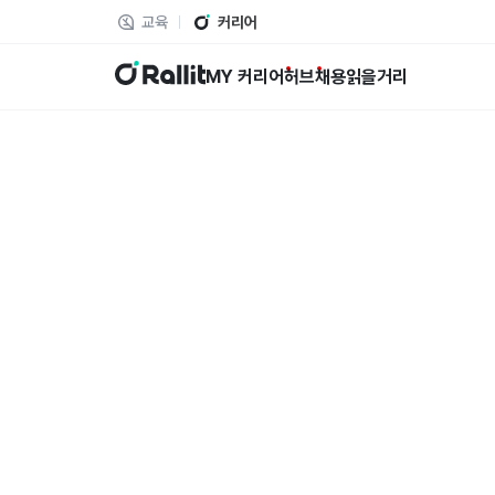
교육
커리어
랠릿
MY 커리어
허브
채용
읽을거리