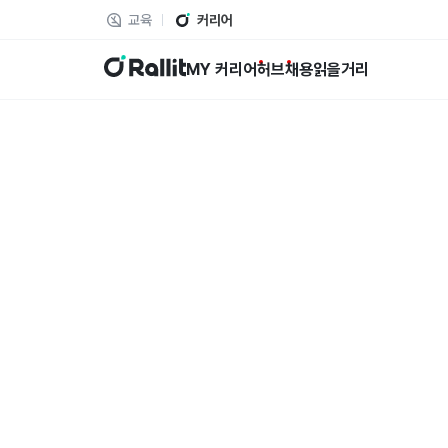
교육
커리어
랠릿
MY 커리어
허브
채용
읽을거리