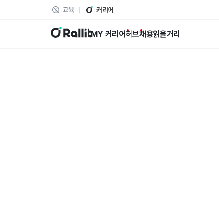
교육
커리어
랠릿
MY 커리어
허브
채용
읽을거리