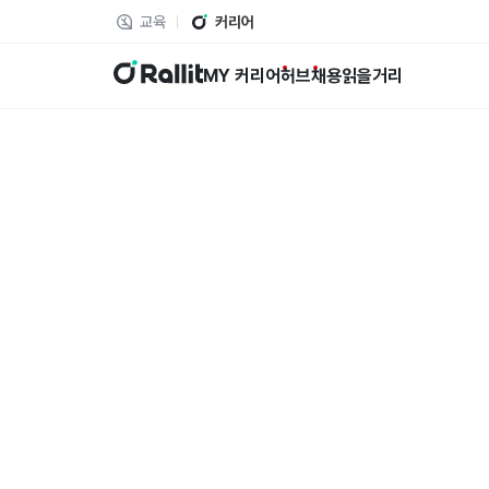
교육
커리어
랠릿
MY 커리어
허브
채용
읽을거리