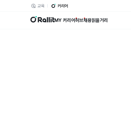
교육
커리어
랠릿
MY 커리어
허브
채용
읽을거리