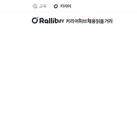
교육
커리어
랠릿
MY 커리어
허브
채용
읽을거리