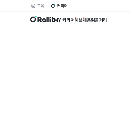
교육
커리어
랠릿
MY 커리어
허브
채용
읽을거리