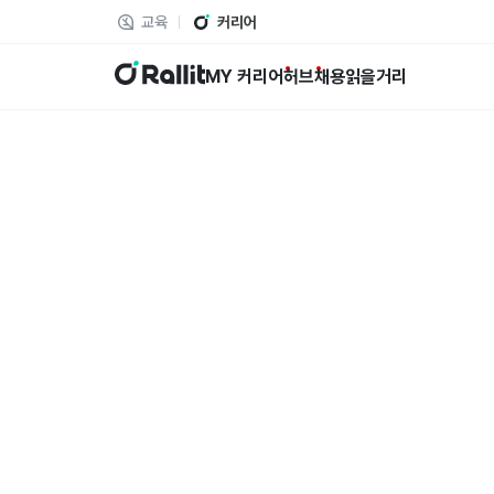
교육
커리어
랠릿
MY 커리어
허브
채용
읽을거리