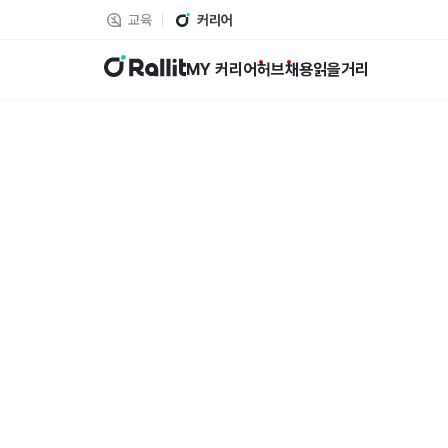
교육
커리어
랠릿
MY 커리어
허브
채용
읽을거리