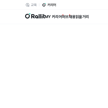
교육
커리어
랠릿
MY 커리어
허브
채용
읽을거리