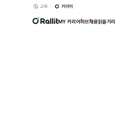
교육
커리어
랠릿
MY 커리어
허브
채용
읽을거리