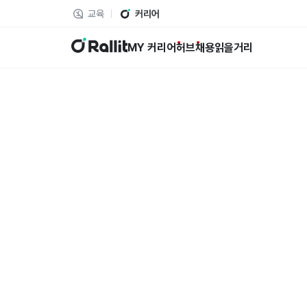
교육
커리어
랠릿
MY 커리어
허브
채용
읽을거리