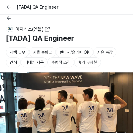
교육
커리어
채용공고 올리기
[TADA] QA Engineer
이지식스(엠블)
[TADA] QA Engineer
재택 근무
자율 출퇴근
반바지/슬리퍼 OK
자유 복장
간식
닉네임 사용
수평적 조직
휴가 무제한