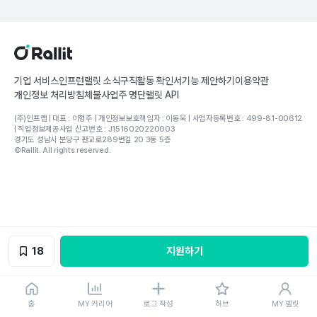
기업 서비스
인프런
랠릿 소식
구직활동 확인서
기능 제안하기
이용약관
개인정보 처리방침
체불사업주 명단
랠릿 API
(주)인프랩 | 대표 : 이형주 | 개인정보보호책임자 : 이동욱 | 사업자등록번호 : 499-81-00612
| 직업정보제공사업 신고번호 : J1516020220003
경기도 성남시 분당구 판교로289번길 20 3동 5층
©Rallit. All rights reserved.
18
지원하기
홈
MY 커리어
로그 작성
허브
MY 랠릿