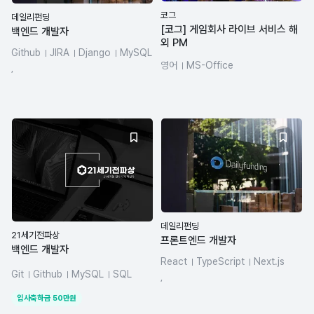
코그
데일리펀딩
[코그] 게임회사 라이브 서비스 해
백엔드 개발자
외 PM
Github
JIRA
Django
MySQL
영어
MS-Office
PHP
Python
,
데일리펀딩
21세기전파상
프론트엔드 개발자
백엔드 개발자
React
TypeScript
Next.js
Git
Github
MySQL
SQL
GitHub
JIRA
React Native
,
React
React Native
입사축하금
50
만원