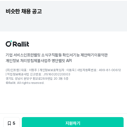
비슷한 채용 공고
기업 서비스
인프런
랠릿 소식
구직활동 확인서
기능 제안하기
이용약관
개인정보 처리방침
체불사업주 명단
랠릿 API
(주)인프랩 | 대표 : 이형주 | 개인정보보호책임자 : 이동욱 | 사업자등록번호 : 499-81-00612
| 직업정보제공사업 신고번호 : J1516020220003
경기도 성남시 분당구 판교로289번길 20 3동 5층
©Rallit. All rights reserved.
5
지원하기