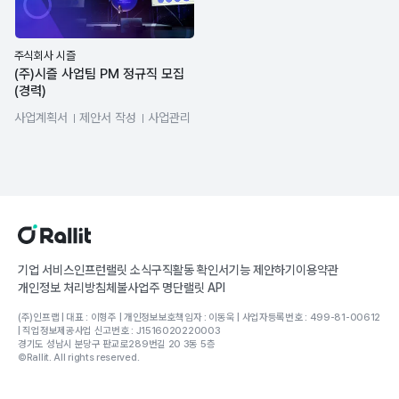
주식회사 시즐
(주)시즐 사업팀 PM 정규직 모집
(경력)
사업계획서
제안서 작성
사업관리
사업전략
프로젝트 관리
RFP
기업 서비스
인프런
랠릿 소식
구직활동 확인서
기능 제안하기
이용약관
개인정보 처리방침
체불사업주 명단
랠릿 API
(주)인프랩 | 대표 : 이형주 | 개인정보보호책임자 : 이동욱 | 사업자등록번호 : 499-81-00612
| 직업정보제공사업 신고번호 : J1516020220003
경기도 성남시 분당구 판교로289번길 20 3동 5층
©Rallit. All rights reserved.