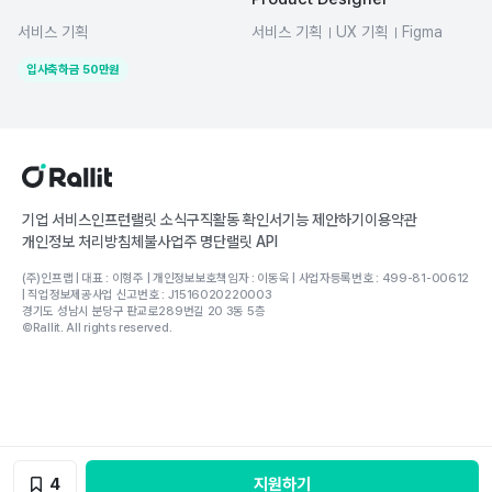
서비스 기획
서비스 기획
UX 기획
Figma
입사축하금
50
만원
기업 서비스
인프런
랠릿 소식
구직활동 확인서
기능 제안하기
이용약관
개인정보 처리방침
체불사업주 명단
랠릿 API
(주)인프랩 | 대표 : 이형주 | 개인정보보호책임자 : 이동욱 | 사업자등록번호 : 499-81-00612
| 직업정보제공사업 신고번호 : J1516020220003
경기도 성남시 분당구 판교로289번길 20 3동 5층
©Rallit. All rights reserved.
4
지원하기