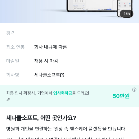
1
/
5
경력
최소 연봉
회사 내규에 따름
마감일
채용 시 마감
회사명
세나클소프트
최종 입사 확정시, 기업에서
입사축하금
을 드려요!
50
만원
🎉
세나클소프트
, 어떤 곳인가요?
병원과 개인을 연결하는 ‘일상 속 헬스케어 플랫폼’을 만듭니다.