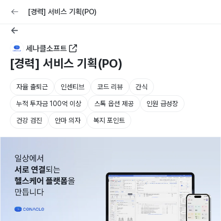
교육
커리어
채용공고 올리기
[경력] 서비스 기획(PO)
세나클소프트
[경력] 서비스 기획(PO)
자율 출퇴근
인센티브
코드 리뷰
간식
누적 투자금 100억 이상
스톡 옵션 제공
인원 급성장
건강 검진
안마 의자
복지 포인트