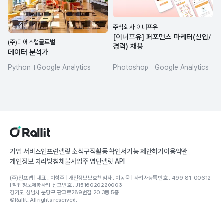
주식회사 이너프유
[이너프유] 퍼포먼스 마케터(신입/
(주)디에스랩글로벌
경력) 채용
데이터 분석가
Python
Google Analytics
Photoshop
Google Analytics
Firebase
Google Ads
Facebook Ads
기업 서비스
인프런
랠릿 소식
구직활동 확인서
기능 제안하기
이용약관
개인정보 처리방침
체불사업주 명단
랠릿 API
(주)인프랩 | 대표 : 이형주 | 개인정보보호책임자 : 이동욱 | 사업자등록번호 : 499-81-00612
| 직업정보제공사업 신고번호 : J1516020220003
경기도 성남시 분당구 판교로289번길 20 3동 5층
©Rallit. All rights reserved.