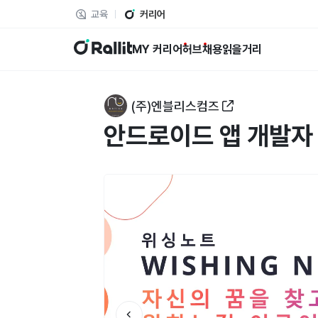
교육
커리어
랠릿
MY 커리어
허브
채용
읽을거리
(주)엔블리스컴즈
안드로이드 앱 개발자