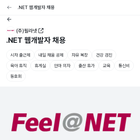
교육
커리어
채용공고 올리기
.NET 웹개발자 채용
(주)필라넷
.NET 웹개발자 채용
시차 출근제
내일 채움 공제
자유 복장
건강 검진
육아 휴직
휴게실
안마 의자
출산 휴가
교육
통신비
동호회