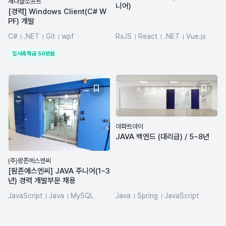
세나클소프트
니어)
[경력] Windows Client(C# W
PF) 개발
C#
.NET
Git
wpf
RxJS
React
.NET
Vue.js
DBMS/RDBMS
jQuery
입사축하금
50
만원
아파트아이
JAVA 백엔드 (대리급) / 5~8년
(주)팜존에스엔씨
[팜존에스엔씨] JAVA 주니어(1~3
년) 경력 개발부문 채용
JavaScript
Java
MySQL
Java
Spring
JavaScript
JSP
MSSQL
Oracle
jQuery