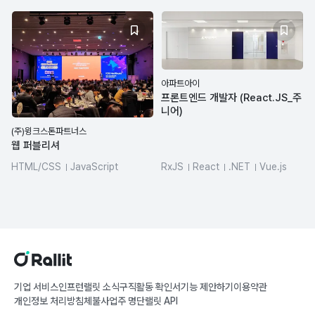
아파트아이
프론트엔드 개발자 (React.JS_주
니어)
(주)윙크스톤파트너스
웹 퍼블리셔
HTML/CSS
JavaScript
RxJS
React
.NET
Vue.js
jQuery
VSCode
Git
Figma
DBMS/RDBMS
jQuery
기업 서비스
인프런
랠릿 소식
구직활동 확인서
기능 제안하기
이용약관
개인정보 처리방침
체불사업주 명단
랠릿 API