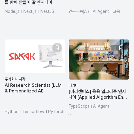
를 함께 만들어 갈 엔지니어
Node.js
Next.js
NestJS
인공지능(AI)
AI Agent
교육
React
TypeScript
Docker
사업개발
서비스 기획
시장조사
,
,
주식회사 사각
AI Research Scientist (LLM
미리디
& Personalized AI)
[미리캔버스] 응용 알고리즘 엔지
니어 (Applied Algorithm Engi
neer)
TypeScript
AI Agent
Python
Tensorflow
PyTorch
인공지능(AI)
Git
, ,
LLM
SQL