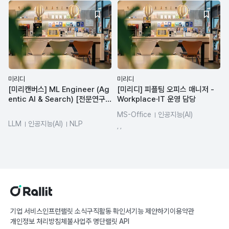
미리디
미리디
[미리캔버스] ML Engineer (Ag
[미리디] 피플팀 오피스 매니저 -
entic AI & Search) [전문연구요
Workplace·IT 운영 담당
원]
MS-Office
인공지능(AI)
LLM
인공지능(AI)
NLP
총무/사무
Excel
Word
, ,
PowerPoint
기업 서비스
인프런
랠릿 소식
구직활동 확인서
기능 제안하기
이용약관
개인정보 처리방침
체불사업주 명단
랠릿 API