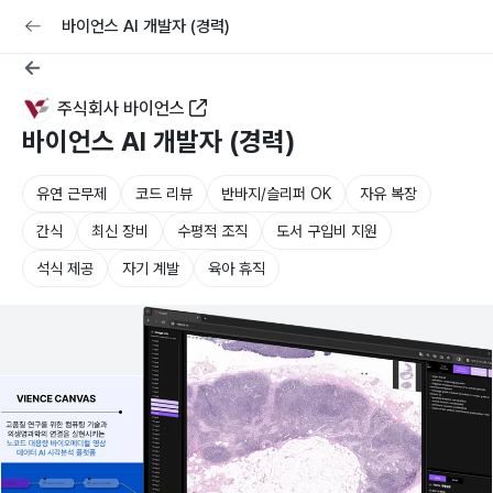
교육
커리어
채용공고 올리기
바이언스 AI 개발자 (경력)
주식회사 바이언스
바이언스 AI 개발자 (경력)
유연 근무제
코드 리뷰
반바지/슬리퍼 OK
자유 복장
간식
최신 장비
수평적 조직
도서 구입비 지원
석식 제공
자기 계발
육아 휴직