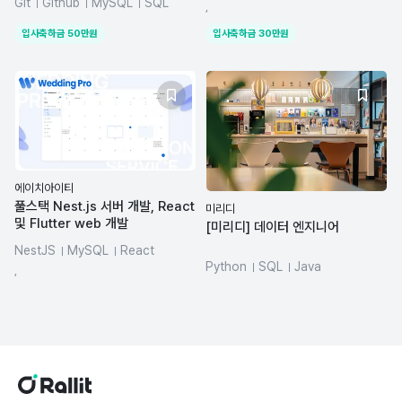
Git
Github
MySQL
SQL
TypeScript
NestJS
MySQL
,
React
React Native
입사축하금
50
만원
입사축하금
30
만원
에이치아이티
풀스택 Nest.js 서버 개발, React
미리디
및 Flutter web 개발
[미리디] 데이터 엔지니어
NestJS
MySQL
React
Python
SQL
Java
Flutter
AWS
,
azure-databricks
dbt
Google Cloud Platform