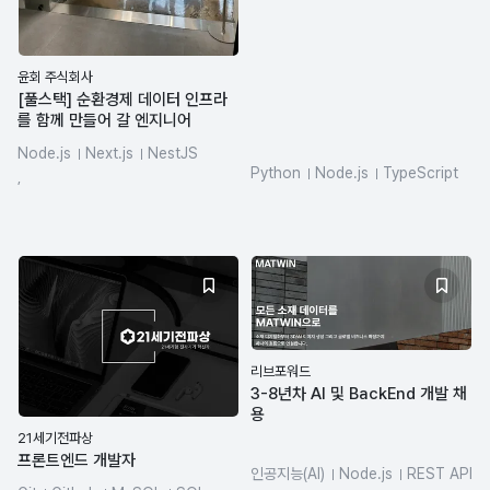
윤회 주식회사
[풀스택] 순환경제 데이터 인프라
를 함께 만들어 갈 엔지니어
Node.js
Next.js
NestJS
Python
Node.js
TypeScript
React
TypeScript
Docker
,
FastAPI
Vue.js
MySQL
리브포워드
3-8년차 AI 및 BackEnd 개발 채
용
21세기전파상
프론트엔드 개발자
인공지능(AI)
Node.js
REST API