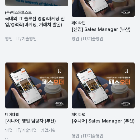
(주)에스알포스트
국내외 IT 솔루션 영업/마케팅 신
페이타랩
입/경력직(마케팅, 거래처 발굴)
[신입] Sales Manager (부산)
영업
IT/기술영업
영업
IT/기술영업
페이타랩
페이타랩
[시니어] 영업 담당자 (부산)
[주니어] Sales Manager (부산)
영업
IT/기술영업
영업기획
영업
IT/기술영업
영업전략
법인영업
, ,