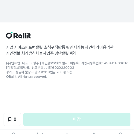
기업 서비스
인프런
랠릿 소식
구직활동 확인서
기능 제안하기
이용약관
개인정보 처리방침
체불사업주 명단
랠릿 API
(주)인프랩 | 대표 : 이형주 | 개인정보보호책임자 : 이동욱 | 사업자등록번호 : 499-81-00612
| 직업정보제공사업 신고번호 : J1516020220003
경기도 성남시 분당구 판교로289번길 20 3동 5층
©Rallit. All rights reserved.
0
마감