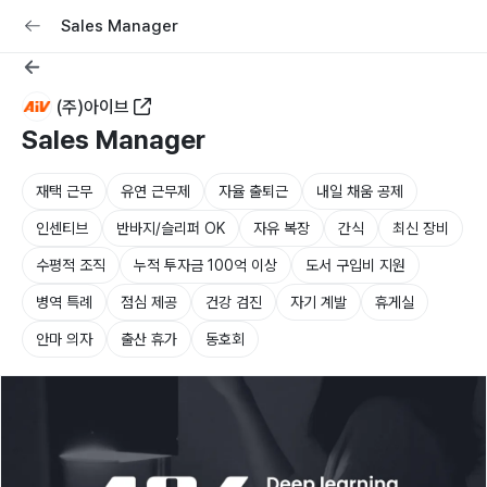
교육
커리어
채용공고 올리기
Sales Manager
(주)아이브
Sales Manager
재택 근무
유연 근무제
자율 출퇴근
내일 채움 공제
인센티브
반바지/슬리퍼 OK
자유 복장
간식
최신 장비
수평적 조직
누적 투자금 100억 이상
도서 구입비 지원
병역 특례
점심 제공
건강 검진
자기 계발
휴게실
안마 의자
출산 휴가
동호회