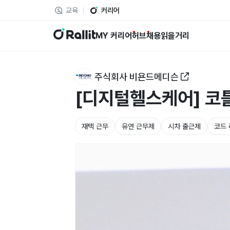
교육
커리어
랠릿
MY 커리어
허브
채용
읽을거리
주식회사 비욘드메디슨
[디지털헬스케어] 코틀린
재택 근무
유연 근무제
시차 출근제
코드