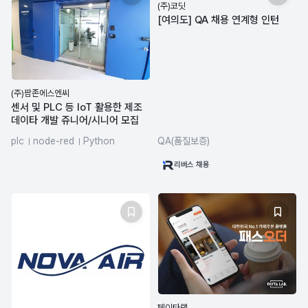
(주)코딧
[여의도] QA 채용 연계형 인턴
(주)팜존에스엔씨
센서 및 PLC 등 IoT 활용한 제조
데이타 개발 쥬니어/시니어 모집
plc
node-red
Python
QA(품질보증)
프로토콜
IoT
리버스 채용
페이타랩