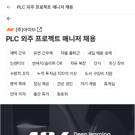
교육
커리어
채용공고 올리기
PLC 외주 프로젝트 매니저 채용
(주)아이브
PLC 외주 프로젝트 매니저 채용
재택 근무
유연 근무제
자율 출퇴근
내일 채움 공제
인센티브
반바지/슬리퍼 OK
자유 복장
간식
최신 장비
수평적 조직
누적 투자금 100억 이상
도서 구입비 지원
병역 특례
점심 제공
건강 검진
자기 계발
휴게실
안마 의자
출산 휴가
동호회