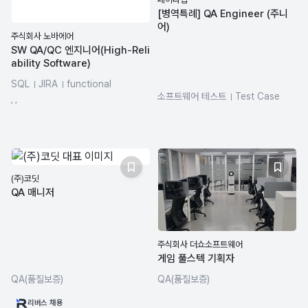
[병역특례] QA Engineer (주니
어)
주식회사 노바에어
SW QA/QC 엔지니어(High-Reli
ability Software)
SQL
JIRA
functional
소프트웨어 테스트
Test Case
QA(품질보증)
, ,
사용성 테스트(UT)
QA(품질보증)
CI/CD
api
(주)코딧
QA 매니저
주식회사 더쇼소프트웨어
게임 풀스텍 기획자
QA(품질보증)
QA(품질보증)
리버스 채용