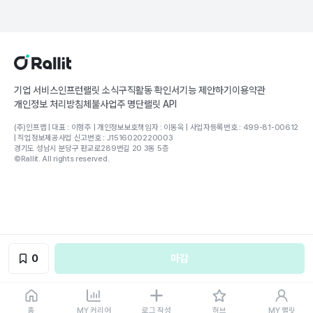
기업 서비스
인프런
랠릿 소식
구직활동 확인서
기능 제안하기
이용약관
개인정보 처리방침
체불사업주 명단
랠릿 API
(주)인프랩 | 대표 : 이형주 | 개인정보보호책임자 : 이동욱 | 사업자등록번호 : 499-81-00612
| 직업정보제공사업 신고번호 : J1516020220003
경기도 성남시 분당구 판교로289번길 20 3동 5층
©Rallit. All rights reserved.
0
마감
홈
MY 커리어
로그 작성
허브
MY 랠릿