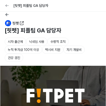
교육
커리어
채용공고 올리기
[핏펫] 피플팀 GA 담당자
핏펫
[핏펫] 피플팀 GA 담당자
시차 출근제
닉네임 사용
수평적 조직
누적 투자금 100억 이상
택시비 지원
자기 개발비
건강 검진