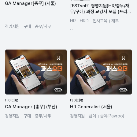
GA Manager[총무] (서울)
[ESTsoft] 경영지원(HR/총무/재
무/구매) 과정 교강사 모집 (프리랜
서)
HR
HRD
인사교육
재무
경영지원
구매
총무/사무
총무/사무
경영지원
, ,
페이타랩
페이타랩
GA Manager [총무] (부산)
HR Generalist (서울)
경영지원
구매
총무/사무
경영지원
급여
급여(Payroo)
조직문화
총무/사무