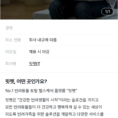
1
/
1
경력
최소 연봉
회사 내규에 따름
마감일
채용 시 마감
회사명
핏펫
핏펫
, 어떤 곳인가요?
No.1 반려동물 토탈 헬스케어 플랫폼 "핏펫"
핏펫은 "건강한 반려생활의 시작"이라는 슬로건을 가지고
모든 반려동물들이 더 건강하고 행복하게 살 수 있는 세상이
되도록 반려가족을 위한 솔루션을 개발하고 다양한 서비스를