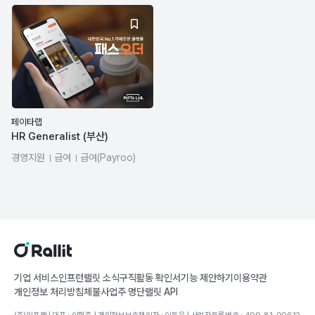
페이타랩
HR Generalist (부산)
경영지원
급여
급여(Payroo)
조직문화
총무/사무
기업 서비스
인프런
랠릿 소식
구직활동 확인서
기능 제안하기
이용약관
개인정보 처리방침
체불사업주 명단
랠릿 API