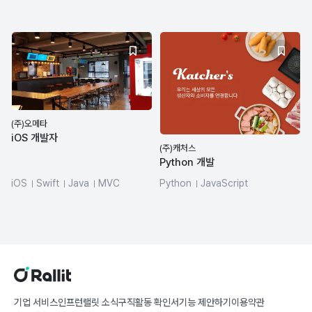
REST API
MySQL
(주)오메타
iOS 개발자
(주)캐처스
Python 개발
iOS
Swift
Java
MVC
Python
JavaScript
TypeScript
Ruby
Elasticsearch
PostgreSQL
기업 서비스
인프런
랠릿 소식
구직활동 확인서
기능 제안하기
이용약관