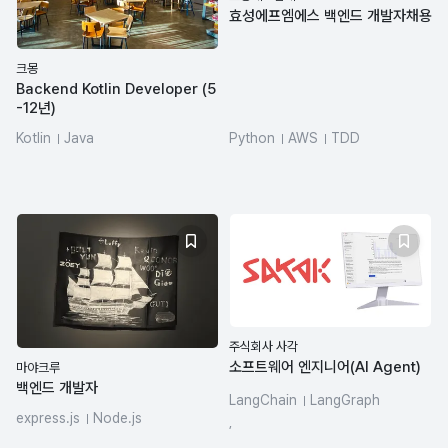
효성에프엠에스 백엔드 개발자채용
크몽
Backend Kotlin Developer (5
-12년)
Kotlin
Java
Python
AWS
TDD
주식회사 사각
소프트웨어 엔지니어(AI Agent)
마야크루
백엔드 개발자
LangChain
LangGraph
express.js
Node.js
Svelte
FastAPI
Python
,
JavaScript
TypeScript