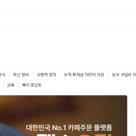
간식
최신 장비
수평적 조직
누적 투자금 100억 이상
도서 구입비 
교육
복지 포인트