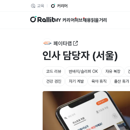
교육
커리어
랠릿
MY 커리어
허브
채용
읽을거리
페이타랩
인사 담당자 (서울)
코드 리뷰
반바지/슬리퍼 OK
자유 복장
건강 검진
자기 계발
육아 휴직
출산 휴가