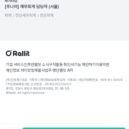
페이타랩
[주니어] 재무회계 담당자 (서울)
회계
전산세무회계
전산회계
관리회계
기업회계
세무회계
기업 서비스
인프런
랠릿 소식
구직활동 확인서
기능 제안하기
이용약관
개인정보 처리방침
체불사업주 명단
랠릿 API
(주)인프랩 | 대표 : 이형주 | 개인정보보호책임자 : 이동욱 | 사업자등록번호 : 499-81-00612
| 직업정보제공사업 신고번호 : J1516020220003
경기도 성남시 분당구 판교로289번길 20 3동 5층
©Rallit. All rights reserved.