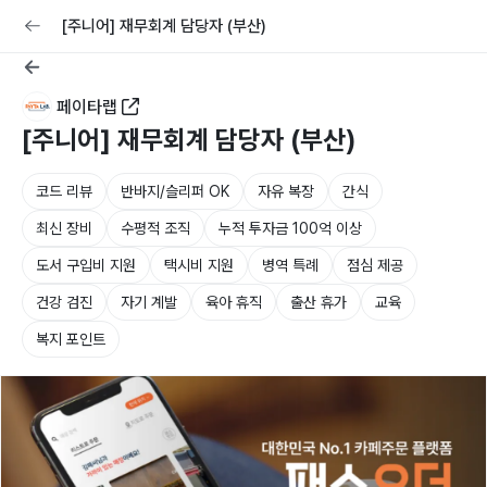
교육
커리어
채용공고 올리기
[주니어] 재무회계 담당자 (부산)
페이타랩
[주니어] 재무회계 담당자 (부산)
코드 리뷰
반바지/슬리퍼 OK
자유 복장
간식
최신 장비
수평적 조직
누적 투자금 100억 이상
도서 구입비 지원
택시비 지원
병역 특례
점심 제공
건강 검진
자기 계발
육아 휴직
출산 휴가
교육
복지 포인트