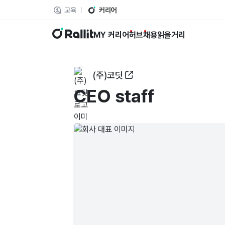
교육
커리어
랠릿
MY 커리어
허브
채용
읽을거리
(주)코딧
CEO staff