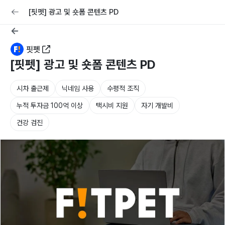
교육
커리어
채용공고 올리기
[핏펫] 광고 및 숏폼 콘텐츠 PD
핏펫
[핏펫] 광고 및 숏폼 콘텐츠 PD
시차 출근제
닉네임 사용
수평적 조직
누적 투자금 100억 이상
택시비 지원
자기 개발비
건강 검진