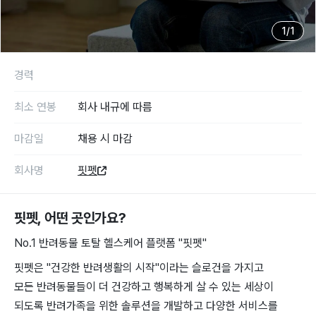
1
/
1
경력
최소 연봉
회사 내규에 따름
마감일
채용 시 마감
회사명
핏펫
핏펫
, 어떤 곳인가요?
No.1 반려동물 토탈 헬스케어 플랫폼 "핏펫"
핏펫은 "건강한 반려생활의 시작"이라는 슬로건을 가지고
모든 반려동물들이 더 건강하고 행복하게 살 수 있는 세상이
되도록 반려가족을 위한 솔루션을 개발하고 다양한 서비스를