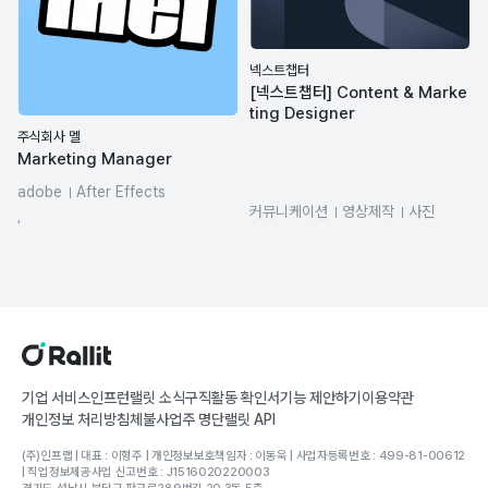
넥스트챕터
[넥스트챕터] Content & Marke
ting Designer
주식회사 멜
Marketing Manager
adobe
After Effects
커뮤니케이션
영상제작
사진
Premiere Pro
Photoshop
,
콘텐츠 마케팅
Figma
canva
기업 서비스
인프런
랠릿 소식
구직활동 확인서
기능 제안하기
이용약관
개인정보 처리방침
체불사업주 명단
랠릿 API
(주)인프랩 | 대표 : 이형주 | 개인정보보호책임자 : 이동욱 | 사업자등록번호 : 499-81-00612
| 직업정보제공사업 신고번호 : J1516020220003