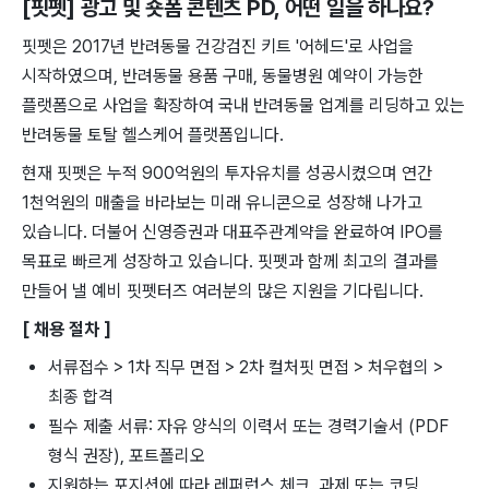
[핏펫] 광고 및 숏폼 콘텐츠 PD
, 어떤 일을 하나요?
핏펫은 2017년 ​반려동물 ​건강검진 ​키트 '어헤드'로 ​사업을
시작하였으며, 반려동물 용품 ​구매, ​동물병원 예약이 ​가능한
플랫폼으로 사업을 ​확장하여 국내 ​반려동물 ​업계를 리딩하고 ​있는
​반려동물 ​토탈 헬스케어 플랫폼입니다.
현재 ​핏펫은 ​누적 900억원의 투자유치를 ​성공시켰으며 ​연간 ​
1천억원의 매출을 바라보는 ​미래 유니콘으로 ​성장해 ​나가고
있습니다. ​더불어 신영증권과 ​대표주관계약을 ​완료하여 IPO를
목표로 ​빠르게 성장하고 ​있습니다. 핏펫과 함께 최고의 결과를
만들어 낼 예비 핏펫터즈 여러분의 많은 지원을 기다립니다.
[ 채용 절차 ]
서류접수 > 1차 직무 면접 > 2차 컬처핏 면접 > 처우협의 >
최종 합격
필수 제출 서류: 자유 양식의 이력서 또는 경력기술서 (PDF
형식 권장), 포트폴리오
지원하는 포지션에 따라 레퍼런스 체크, 과제 또는 코딩