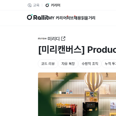
교육
커리어
랠릿
MY 커리어
허브
채용
읽을거리
미리디
[미리캔버스] Product
코드 리뷰
자유 복장
수평적 조직
누적 투