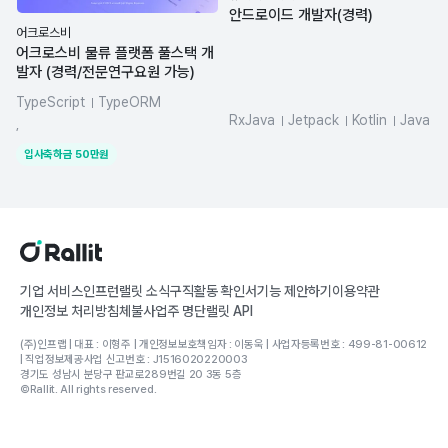
안드로이드 개발자(경력)
어크로스비
어크로스비 물류 플랫폼 풀스택 개
발자 (경력/전문연구요원 가능)
TypeScript
TypeORM
RxJava
Jetpack
Kotlin
Java
NestJS
Kotlin
dynamodb
,
Android
React
입사축하금
50
만원
기업 서비스
인프런
랠릿 소식
구직활동 확인서
기능 제안하기
이용약관
개인정보 처리방침
체불사업주 명단
랠릿 API
(주)인프랩 | 대표 : 이형주 | 개인정보보호책임자 : 이동욱 | 사업자등록번호 : 499-81-00612
| 직업정보제공사업 신고번호 : J1516020220003
경기도 성남시 분당구 판교로289번길 20 3동 5층
©Rallit. All rights reserved.