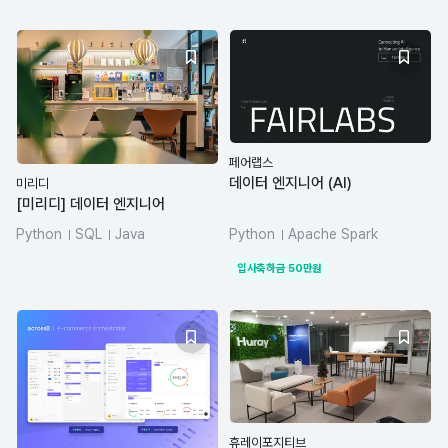
페어랩스
데이터 엔지니어 (AI)
미리디
[미리디] 데이터 엔지니어
Python
SQL
Java
Python
Apache Spark
azure-databricks
dbt
Airflow
dbt
Hadoop
입사축하금
50
만원
Elasticsearch
휴레이포지티브