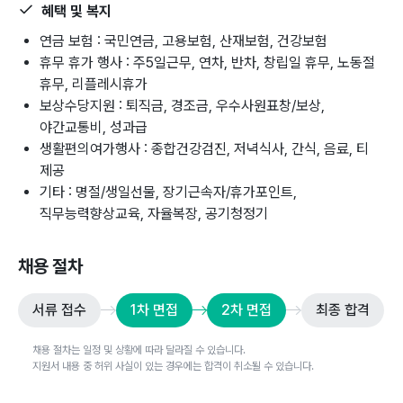
혜택 및 복지
연금 보험 : 국민연금, 고용보험, 산재보험, 건강보험
휴무 휴가 행사 : 주5일근무, 연차, 반차, 창립일 휴무, 노동절
휴무, 리플레시휴가
보상수당지원 : 퇴직금, 경조금, 우수사원표창/보상,
야간교통비, 성과급
생활편의여가행사 : 종합건강검진, 저녁식사, 간식, 음료, 티
제공
기타 : 명절/생일선물, 장기근속자/휴가포인트,
직무능력향상교육, 자율복장, 공기청정기
채용 절차
서류 접수
1차 면접
2차 면접
최종 합격
채용 절차는 일정 및 상황에 따라 달라질 수 있습니다.
지원서 내용 중 허위 사실이 있는 경우에는 합격이 취소될 수 있습니다.