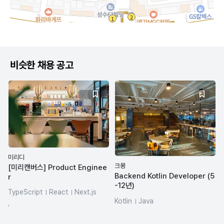
비슷한 채용 공고
미리디
크몽
[미리캔버스] Product Enginee
Backend Kotlin Developer (5
r
-12년)
TypeScript
React
Next.js
Kotlin
Java
SQL
REST API
LLM
,